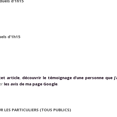
iduels d’1h15
uels d’1h15
cet article
,
découvrir le témoignage d’une personne que j’
er
les avis de ma page Google
.
R LES PARTICULIERS
(TOUS PUBLICS)