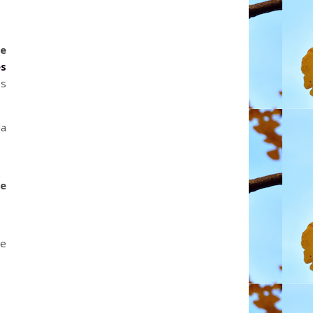
de
es
.s
la
ve
le