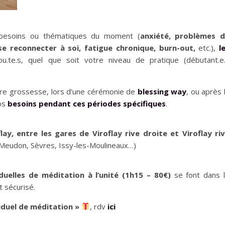
 besoins ou thématiques du moment (
anxiété, problèmes 
e reconnecter à soi, fatigue chronique, burn-out,
etc.),
l
u.te.s, quel que soit votre niveau de pratique (débutant.e
re grossesse, lors d’une cérémonie de
blessing way
, ou après 
vos
besoins pendant ces périodes spécifiques
.
flay, entre les gares de Viroflay rive droite et Viroflay ri
s, Meudon, Sèvres, Issy-les-Moulineaux…)
duelles de méditation à l’unité (1h15 – 80€)
se font dans 
 sécurisé.
iduel
de méditation »
, rdv
ici