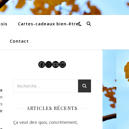
sis
Cartes-cadeaux bien-être
Contact
Facebook
Instagram
YouTube
LinkedIn
ux
en
es
ARTICLES RÉCENTS
ir
Ça veut dire quoi, concrètement,
rs