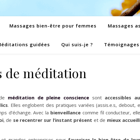
Massages bien-être pour femmes
Massages as
éditations guidées
Qui suis-je ?
Témoignages
s de méditation
s de
méditation de pleine conscience
sont
accessibles a
lics
. Elles englobent des pratiques variées (assis.e.s, debout, 
mps d’échange. Avec la
bienveillance
comme fil conducteur, ell
oi
, de
se recentrer sur l’instant présent
et de
mieux accueill
s et grandes entreprises pour
favoriser le bien-être de leu