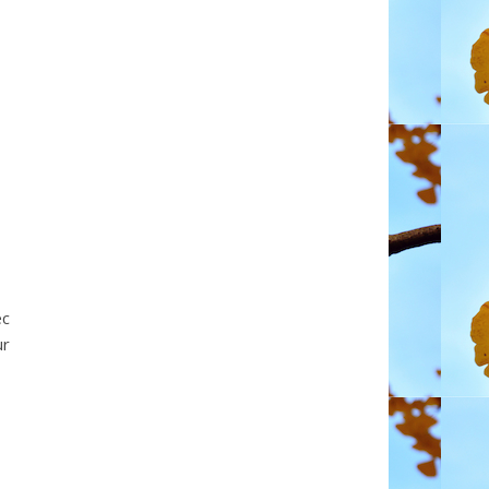
ec
ur